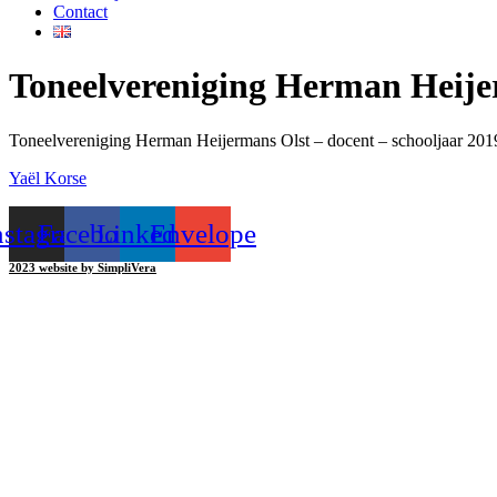
Contact
Toneelvereniging Herman Heije
Toneelvereniging Herman Heijermans Olst – docent – schooljaar 20
Yaël Korse
nstagram
Facebook
Linkedin
Envelope
2023 website by SimpliVera