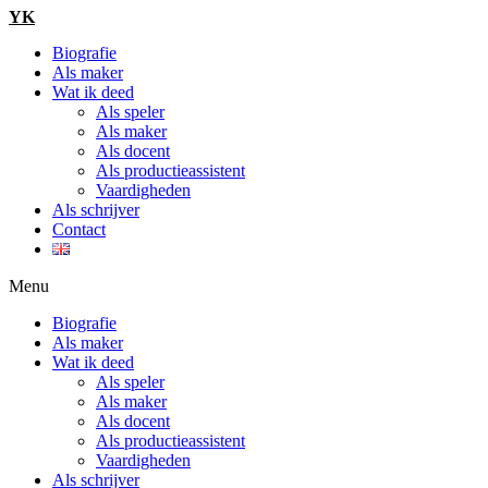
Ga
YK
naar
Biografie
de
Als maker
inhoud
Wat ik deed
Als speler
Als maker
Als docent
Als productieassistent
Vaardigheden
Als schrijver
Contact
Menu
Biografie
Als maker
Wat ik deed
Als speler
Als maker
Als docent
Als productieassistent
Vaardigheden
Als schrijver